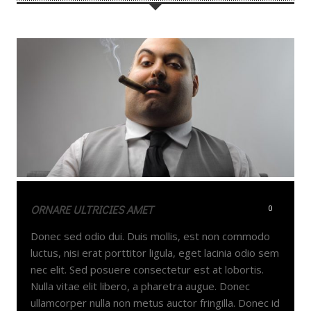
ORNARE ULTRICIES AMET
0
Donec sed odio dui. Duis mollis, est non commodo
luctus, nisi erat porttitor ligula, eget lacinia odio sem
nec elit. Sed posuere consectetur est at lobortis.
Nulla vitae elit libero, a pharetra augue. Donec
ullamcorper nulla non metus auctor fringilla. Donec id